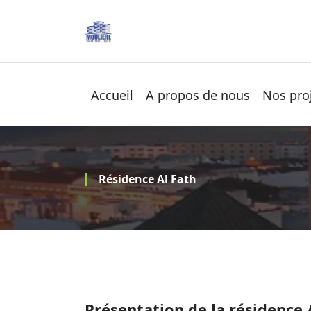
Aller
au
contenu
Socièté Moulière Immobilière
Accueil
A propos de nous
Nos pro
Résidence Al Fath
Présentation de la résidence 