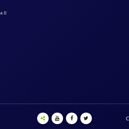
a II
C